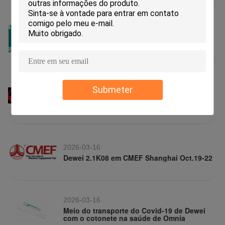
2026-03-16
Hong Kong, nós somos junto com você!
2026-03-16
Submeter
14G11 Dewei médico atendem a CMEF
Shenzhen durante Oct.13-16
2026-03-16
Dewei 2.1K08 em CMEF Shanghai Oct.19-22
2026-03-16
Meio do transporte do Covid-19 de Dewei
com o cotonete na saúde de Omnia