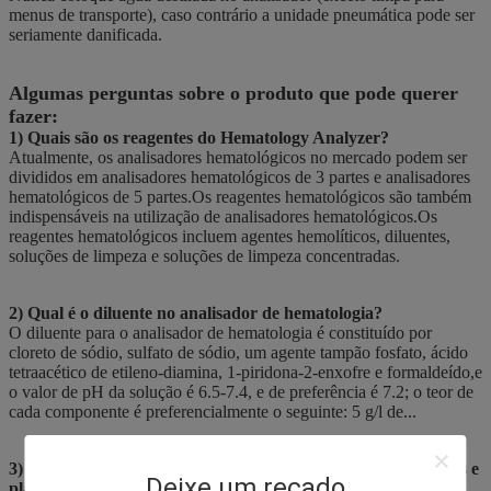
menus de transporte), caso contrário a unidade pneumática pode ser
seriamente danificada.
Algumas perguntas sobre o produto que pode querer
fazer:
1) Quais são os reagentes do Hematology Analyzer?
Atualmente, os analisadores hematológicos no mercado podem ser
divididos em analisadores hematológicos de 3 partes e analisadores
hematológicos de 5 partes.Os reagentes hematológicos são também
indispensáveis na utilização de analisadores hematológicos.Os
reagentes hematológicos incluem agentes hemolíticos, diluentes,
soluções de limpeza e soluções de limpeza concentradas.
2) Qual é o diluente no analisador de hematologia?
O diluente para o analisador de hematologia é constituído por
cloreto de sódio, sulfato de sódio, um agente tampão fosfato, ácido
tetraacético de etileno-diamina, 1-piridona-2-enxofre e formaldeído,e
o valor de pH da solução é 6.5-7.4, e de preferência é 7.2; o teor de
cada componente é preferencialmente o seguinte: 5 g/l de...
3) Que diluente é bom para a contagem de glóbulos vermelhos e
Deixe um recado
plaquetas?