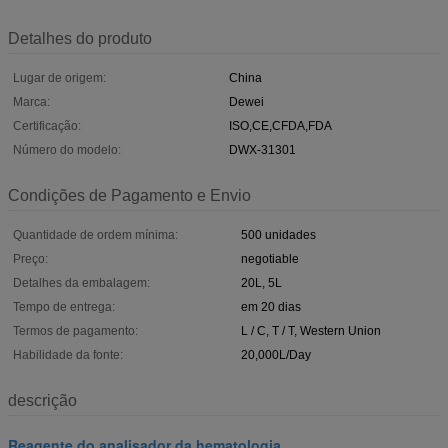
Detalhes do produto
Lugar de origem:
China
Marca:
Dewei
Certificação:
ISO,CE,CFDA,FDA
Número do modelo:
DWX-31301
Condições de Pagamento e Envio
Quantidade de ordem mínima:
500 unidades
Preço:
negotiable
Detalhes da embalagem:
20L, 5L
Tempo de entrega:
em 20 dias
Termos de pagamento:
L / C, T / T, Western Union
Habilidade da fonte:
20,000L/Day
descrição
Reagente do analisador da hematologia