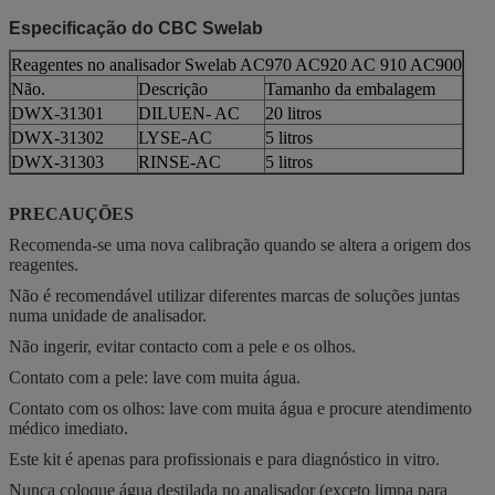
Especificação do CBC Swelab
Reagentes no analisador Swelab AC970 AC920 AC 910 AC900
Não.
Descrição
Tamanho da embalagem
DWX-31301
DILUEN- AC
20 litros
DWX-31302
LYSE-AC
5 litros
DWX-31303
RINSE-AC
5 litros
PRECAUÇÕES
Recomenda-se uma nova calibração quando se altera a origem dos
reagentes.
Não é recomendável utilizar diferentes marcas de soluções juntas
numa unidade de analisador.
Não ingerir, evitar contacto com a pele e os olhos.
Contato com a pele: lave com muita água.
Contato com os olhos: lave com muita água e procure atendimento
médico imediato.
Este kit é apenas para profissionais e para diagnóstico in vitro.
Nunca coloque água destilada no analisador (exceto limpa para