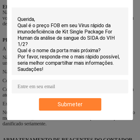
Eficaz na redução de custos
Não somente podemos nós oferecer produtos estáveis e seguros
você, mas preços favoráveis reduzir igualmente sua despesa de seu
departamento.
PRECAUÇÕES DE REAGENTES DO CBC
A nova aferição é recomendada ao mudar a origem dos reagentes.
Não se recomenda usando tipos diferentes das soluções junto em
uma unidade de analisador.
Não ingira. Evite o contato com pele e olhos.
Contato de pele: Resplendor com abundância da água.
Contato de olhos: Resplendor com abundância da água. Obtenha a
atenção médica imediata.
Submeter
Este jogo é para profissionais e in vitro o uso diagnóstico somente.
Nunca põe a água destilada sobre o analisador (exceto limpo para o
menu de envio), de outra maneira a unidade pneumática pode ser
danificado seriamente.
ARMAZENAMENTO DE REAGENTES DO CONTADOR