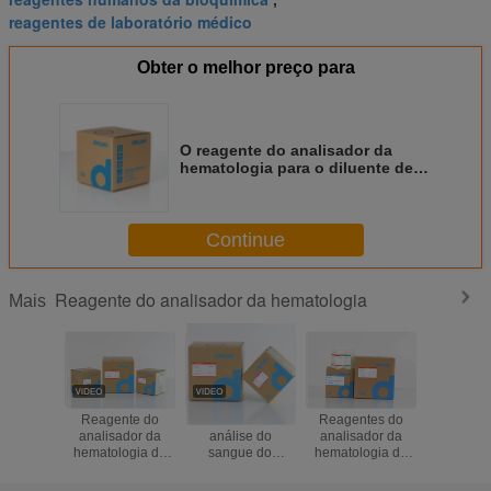
,
reagentes de laboratório médico
Obter o melhor preço para
O reagente do analisador da
hematologia para o diluente de
Simens BAYER ADVIA 60 Lyse a
tintura
Continue
Reagente do analisador da hematologia
Mais
Reagente do
Sistema de
Reagentes do
Os reag
analisador da
análise do
analisador da
estávei
hematologia do
sangue do
hematologia de
analisad
elevado
reagente do
Nihon Kohden
químic
desempenho para
analisador da
MEK-8222 MEK-
hematolog