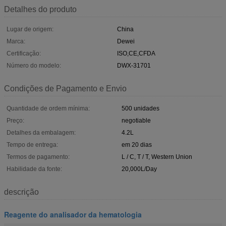
Detalhes do produto
Lugar de origem:
China
Marca:
Dewei
Certificação:
ISO,CE,CFDA
Número do modelo:
DWX-31701
Condições de Pagamento e Envio
Quantidade de ordem mínima:
500 unidades
Preço:
negotiable
Detalhes da embalagem:
4.2L
Tempo de entrega:
em 20 dias
Termos de pagamento:
L / C, T / T, Western Union
Habilidade da fonte:
20,000L/Day
descrição
Reagente do analisador da hematologia