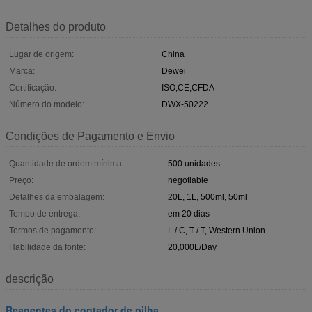
Detalhes do produto
Lugar de origem:
China
Marca:
Dewei
Certificação:
ISO,CE,CFDA
Número do modelo:
DWX-50222
Condições de Pagamento e Envio
Quantidade de ordem mínima:
500 unidades
Preço:
negotiable
Detalhes da embalagem:
20L, 1L, 500ml, 50ml
Tempo de entrega:
em 20 dias
Termos de pagamento:
L / C, T / T, Western Union
Habilidade da fonte:
20,000L/Day
descrição
Reagentes do contador de pilha