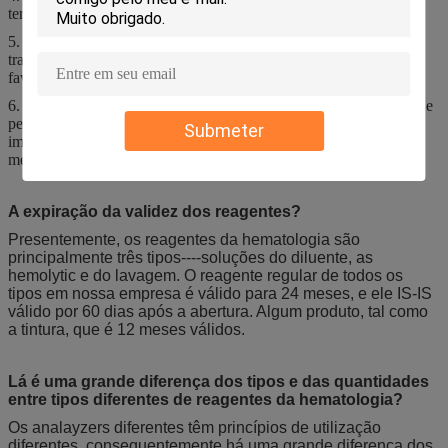
temperatura ambiente e ser usado após a mistura.
5. Desperdice o líquido, desperdício, produtos residuais e o
tratamento de materiais de embalagem contaminados, cumpre por
favor com os regulamentos locais;
6. Proibe-se restritamente para comer e evitar o contato com olhos e
pele. Uma vez contacte seus olhos e pele, por favor limpos
Submeter
imediatamente com abundância da água e procure o conselho
médico.
A expiração da validez dos reagentes?
Presentemente, os reagentes da hematologia são
principalmente três tipos----soluções do diluente, as
hemolytic e do lavagem. O reagente regular de todos os
tipos em nossa empresa é válido para 24 meses, e ele IS-IS
válido por 60 dias após a abertura. Algum produto, tal como
a tintura, que é 12 meses válidos.
Lá é uma grande diferença dos tipos e das quantidades
entre tipos diferentes de reagentes da hematologia?
Os analayzers diferentes têm princípios de utilização
diferentes, consequentemente há uma grande diferença dos