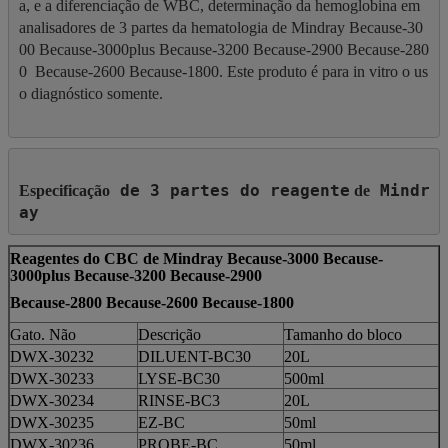
a, e a diferenciação de WBC, determinação da hemoglobina em 
analisadores de 3 partes da hematologia de Mindray Because-30
00 Because-3000plus Because-3200 Because-2900 Because-280
0  Because-2600 Because-1800. Este produto é para in vitro o us
o diagnóstico somente.

de 3 partes do reagente
Mindr
Especificação
 de
ay
Reagentes do CBC de Mindray Because-3000 Because-
3000plus Because-3200 Because-2900
Because-2800 Because-2600 Because-1800
Gato. Não
Descrição
Tamanho do bloco
DWX-30232
DILUENT-BC30
20L
DWX-30233
LYSE-BC30
500ml
DWX-30234
RINSE-BC3
20L
DWX-30235
EZ-BC
50ml
DWX-30236
PROBE-BC
50ml