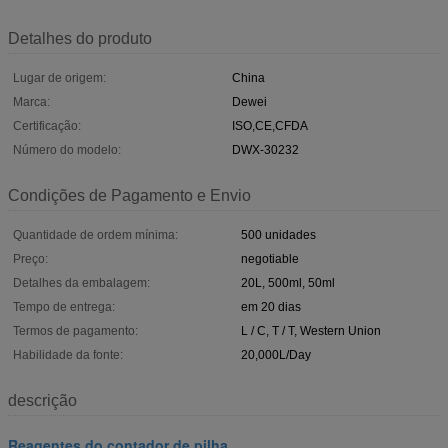
Detalhes do produto
Lugar de origem:
China
Marca:
Dewei
Certificação:
ISO,CE,CFDA
Número do modelo:
DWX-30232
Condições de Pagamento e Envio
Quantidade de ordem mínima:
500 unidades
Preço:
negotiable
Detalhes da embalagem:
20L, 500ml, 50ml
Tempo de entrega:
em 20 dias
Termos de pagamento:
L / C, T / T, Western Union
Habilidade da fonte:
20,000L/Day
descrição
Reagentes do contador de pilha