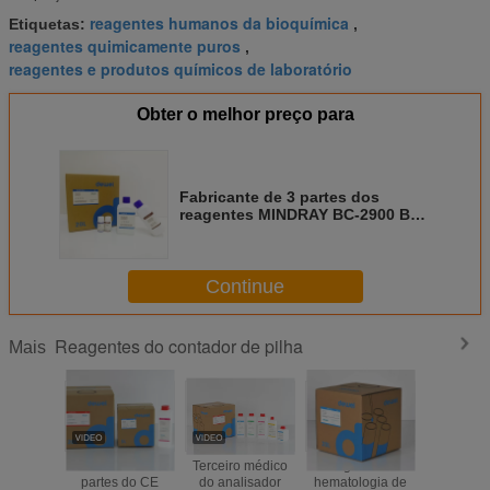
reagentes humanos da bioquímica
Etiquetas:
,
reagentes quimicamente puros
,
reagentes e produtos químicos de laboratório
Obter o melhor preço para
Fabricante de 3 partes dos
reagentes MINDRAY BC-2900 BC-
2800 BC-2600 do contador de
pilha para o reagente compatível
Continue
Reagentes do contador de pilha
Mais
Padrão de 3
Terceiro médico
Reagentes da
Reage
partes do CE
do analisador
hematologia de
compatív