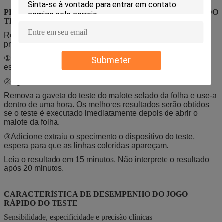
PROCEDIMENTO DA OPERAÇÃO DO JOGO RÁPIDO DO
TESTE
Recomenda-se recolher o primeiro escarro após
profundamente tossir na manhã.
①Jogo da coleção de espécime do uso para recolher o
Submeter
espécime fluido oral na solução da preservação.
②Agite delicadamente a mistura.
Remova a gaveta do teste do malote selado da folha e use-a
dentro de uma hora. Os melhores resultados serão obtidos
se o teste é executado imediatamente depois de abrir o
malote da folha.
③Adicione extraiu o specimento o dispositivo do teste,
espera para que as linhas coloridas apareçam.
Leia o resultado em 15 minutos. Não interprete o resultado
após 20 minutos.
CARACTERÍSTICA DE DESEMPENHO DO JOGO
RÁPIDO DO TESTE
Sensibilidade, especificidade e precisão clínicas