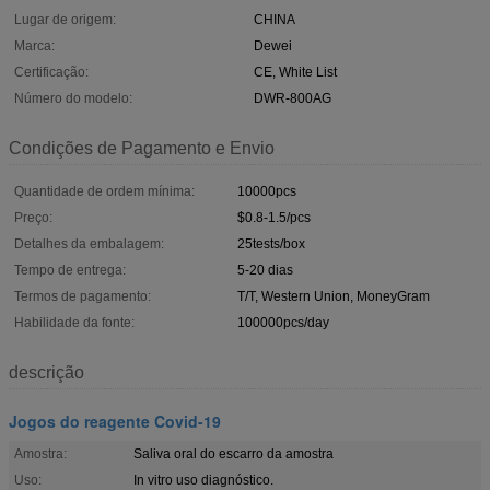
Lugar de origem:
CHINA
Marca:
Dewei
Certificação:
CE, White List
Número do modelo:
DWR-800AG
Condições de Pagamento e Envio
Quantidade de ordem mínima:
10000pcs
Preço:
$0.8-1.5/pcs
Detalhes da embalagem:
25tests/box
Tempo de entrega:
5-20 dias
Termos de pagamento:
T/T, Western Union, MoneyGram
Habilidade da fonte:
100000pcs/day
descrição
Jogos do reagente Covid-19
Amostra:
Saliva oral do escarro da amostra
Uso:
In vitro uso diagnóstico.