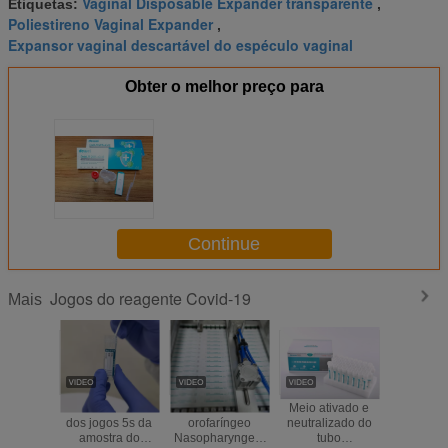
Vaginal Disposable Expander transparente
Etiquetas:
,
Poliestireno Vaginal Expander
,
Expansor vaginal descartável do espéculo vaginal
Obter o melhor preço para
Continue
Jogos do reagente Covid-19
Mais
PCR direto viral
Cotonete
Meio ativado e
Cotonete
dos jogos 5s da
orofaríngeo
neutralizado do
do transp
amostra do
Nasopharyngeal
tubo
vírus dos 