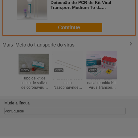
Detecção do PCR de Kit Viral
Transport Medium To da
preservação do RNA do vírus de
Monkeypox do PE dos PP
Continue
Meio do transporte do vírus
Mais
Tubo de kit de
VTM neutralizou o
Preservação
VTM neutra
coleta de saliva
meio
nasal reunida Kit
ativou o 
de coronavírus
Nasopharyngeal
Virus Transport
coleçã
Covid-19 para
nasal do tubo da
Medium do
amostra d
teste de PCR
coleção da
cotonete do
com cot
amostra do
cotonete VTM
nasal Saw
Mude a língua
cotonete do vírus
MTM
Portuguese