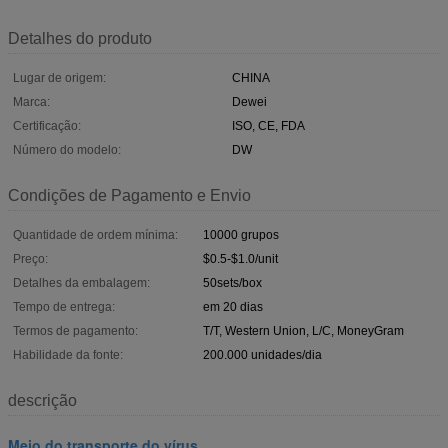
Detalhes do produto
Lugar de origem:
CHINA
Marca:
Dewei
Certificação:
ISO, CE, FDA
Número do modelo:
DW
Condições de Pagamento e Envio
Quantidade de ordem mínima:
10000 grupos
Preço:
$0.5-$1.0/unit
Detalhes da embalagem:
50sets/box
Tempo de entrega:
em 20 dias
Termos de pagamento:
T/T, Western Union, L/C, MoneyGram
Habilidade da fonte:
200.000 unidades/dia
descrição
Meio do transporte do vírus