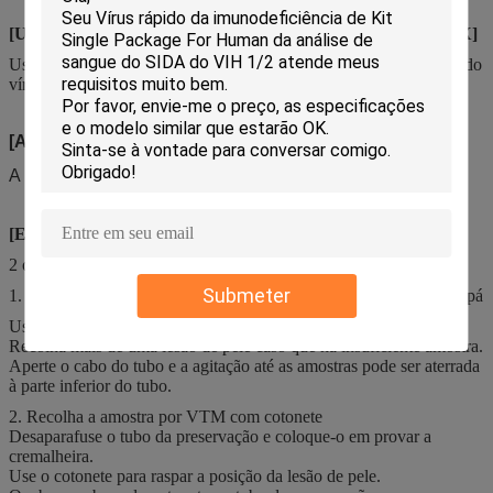
[USO PRETENDIDO MEIO DO VÍRUS DE MONKEYPOX]
Uso para a coleção, o transporte e o armazenamento do espécime do
vírus nos laboratórios ou nos hospitais.
[ARMAZENAMENTO E VIDA ÚTIL]
A loja no ℃ 4-30, a vida útil é 12 meses.
[EXIGÊNCIA MÉDIA DA AMOSTRA DE MONKEYPOX]
2 opções para recolher a amostra de lesão de pele:
Submeter
1. tubo da coleção do sangue do micro (EDTA.K2) com bocal da pá
Use Mirco Tube para raspar a posição da lesão de pele.
Recolha mais de uma lesão de pele caso que há insuficiente amostra.
Aperte o cabo do tubo e a agitação até as amostras pode ser aterrada
à parte inferior do tubo.
2. Recolha a amostra por VTM com cotonete
Desaparafuse o tubo da preservação e coloque-o em provar a
cremalheira.
Use o cotonete para raspar a posição da lesão de pele.