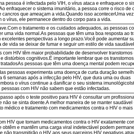
 pessoa é infectada pelo VIH, o vírus ataca e enfraquece o s
Ao enfraquecer o sistema imunitário, a pessoa corre o risco de c
 e cancros que ameaçam a vida.Quando isso acontecerUma ve
 o vírus, ele permanece dentro do corpo para a vida.
ave.Com o tratamento e os cuidados adequados, as pessoas c
r uma vida normal.As pessoas que têm uma boa resposta ao t
 excelentes perspectivas a longo prazo.Você pode aumentar s
a de vida se deixar de fumar e seguir um estilo de vida saudável
 com HIV têm maior probabilidade de desenvolver transtornos
e distúrbios cognitivos.É importante lembrar que os transtorno
 tratadosAs pessoas que têm uma doença mental podem recupe
das pessoas experimenta uma doença de curta duração semelh
 a 6 semanas após a infecção pelo HIV, que dura uma ou duas
bora o vírus continue a danificar o seu sistema imunológicoIst
 pessoas com HIV não sabem que estão infectadas.
 passo após o teste positivo para HIV é consultar um profission
não se sinta doente.A melhor maneira de se manter saudável 
o médico e tratamento com medicamentos contra o HIV o mais 
om HIV que tomam medicamentos contra o HIV exatamente co
 e obtêm e mantêm uma carga viral indetectável podem perman
e não transmitirão o HIV aos seus parceiros HIV negativos atra