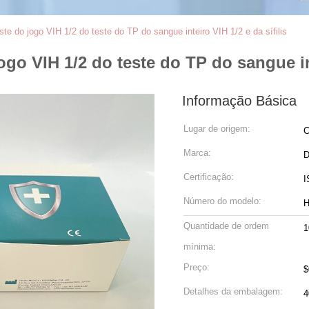
ste do jogo VIH 1/2 do teste do TP do sangue inteiro VIH 1/2 e da sífilis
go VIH 1/2 do teste do TP do sangue int
Informação Básica
Lugar de origem:
C
Marca:
D
Certificação:
I
Número do modelo:
Quantidade de ordem
1
mínima:
Preço:
$
Detalhes da embalagem:
4