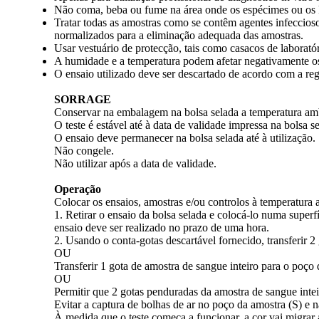
Não coma, beba ou fume na área onde os espécimes ou os 
Tratar todas as amostras como se contêm agentes infeccios
normalizados para a eliminação adequada das amostras.
Usar vestuário de protecção, tais como casacos de laboratór
A humidade e a temperatura podem afetar negativamente os
O ensaio utilizado deve ser descartado de acordo com a re
SORRAGE
Conservar na embalagem na bolsa selada a temperatura amb
O teste é estável até à data de validade impressa na bolsa s
O ensaio deve permanecer na bolsa selada até à utilização.
Não congele.
Não utilizar após a data de validade.
Operação
Colocar os ensaios, amostras e/ou controlos à temperatura 
1. Retirar o ensaio da bolsa selada e colocá-lo numa superf
ensaio deve ser realizado no prazo de uma hora.
2. Usando o conta-gotas descartável fornecido, transferir 2
OU
Transferir 1 gota de amostra de sangue inteiro para o poço 
OU
Permitir que 2 gotas penduradas da amostra de sangue intei
Evitar a captura de bolhas de ar no poço da amostra (S) e n
À medida que o teste começa a funcionar, a cor vai migrar