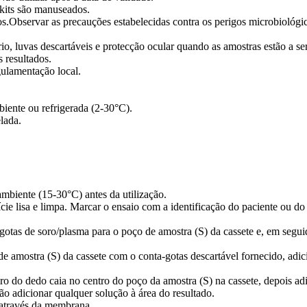
kits são manuseados.
os.Observar as precauções estabelecidas contra os perigos microbiológi
io, luvas descartáveis e protecção ocular quando as amostras estão a ser
 resultados.
gulamentação local.
iente ou refrigerada (2-30°C).
elada.
ambiente (15-30°C) antes da utilização.
ície lisa e limpa. Marcar o ensaio com a identificação do paciente ou do
 gotas de soro/plasma para o poço de amostra (S) da cassete e, em seguid
de amostra (S) da cassete com o conta-gotas descartável fornecido, adic
ro do dedo caia no centro do poço da amostra (S) na cassete, depois adi
ão adicionar qualquer solução à área do resultado.
 através da membrana.