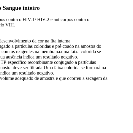
 Sangue inteiro
pos contra o HIV-1/ HIV-2 e anticorpos contra o
elo VIH.
esenvolvimento da cor na fita interna.
ado a partículas coloridas e pré-coado na amostra do
ge com os reagentes na membrana.uma faixa colorida se
ua ausência indica um resultado negativo.
TP-específico recombinante conjugado a partículas
mostra deve ser filtrada.Uma faixa colorida se formará na
ndica um resultado negativo.
 o volume adequado de amostra e que ocorreu a secagem da