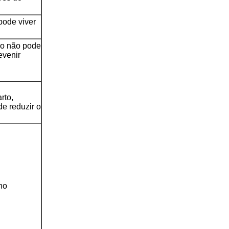
pode viver
po não pode
evenir
rto,
e reduzir o
no