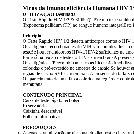
Vírus da Imunodeficiência Humana HIV 1/2
UTILIZAÇÃO Destinada
O Teste Rápido HIV 1/2 & Sífilis ((TP) é um teste rápido 
Treponema pallidum (TP) no sangue humano integralEste kit
Princípio
O Teste Rápido HIV 1/2 detecta anticorpos contra o HIV-1/
Os antígenos recombinantes do VIH são imobilizados na re
testeSe houver anticorpos HIV-1/HIV-2 suficientes na amos
formará na região de teste do HIV da membranaA presença d
Os antigénios TP recombinantes específicos são imobiliza
coloridas e pré-revestido na amostra do ensaio.Se houver a
região de ensaio SYP da membranaA presença desta faixa co
O aparecimento de uma faixa colorida na região de contro
membrana.
CONTENUDO PRINCIPAL
Caixa de teste rápido na bolsa
Reservatório
Caixinha descartável
Folheto informativo
PRECAUÇÕES
Apenas para utilização profissional de diagnóstico in vitro 