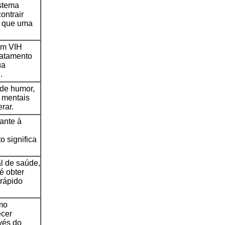
istema
ontrair
z que uma
om VIH
ratamento
ua
.
 de humor,
s mentais
rar.
ante à
o significa
al de saúde,
é obter
rápido
mo
ecer
vés do