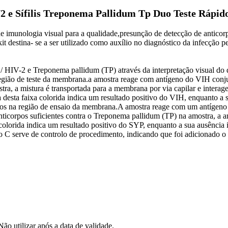
 e Sífilis Treponema Pallidum Tp Duo Teste Rápido
de imunologia visual para a qualidade,presunção de detecção de anticor
 destina- se a ser utilizado como auxílio no diagnóstico da infecção p
 HIV-2 e Treponema pallidum (TP) através da interpretação visual do d
gião de teste da membrana.a amostra reage com antígeno do VIH conjug
tra, a mistura é transportada para a membrana por via capilar e intera
esta faixa colorida indica um resultado positivo do VIH, enquanto a s
dos na região de ensaio da membrana.A amostra reage com um antígeno 
nticorpos suficientes contra o Treponema pallidum (TP) na amostra, a a
lorida indica um resultado positivo do SYP, enquanto a sua ausência i
lo C serve de controlo de procedimento, indicando que foi adicionado
Não utilizar após a data de validade.