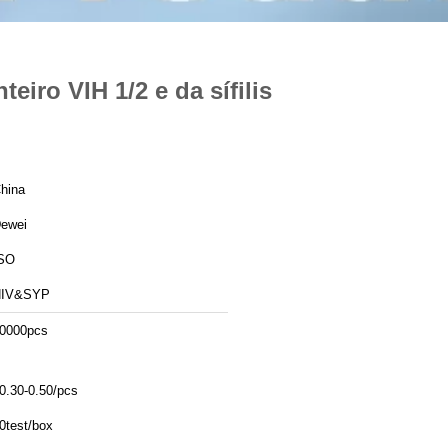
eiro VIH 1/2 e da sífilis
hina
ewei
SO
HIV&SYP
0000pcs
0.30-0.50/pcs
0test/box