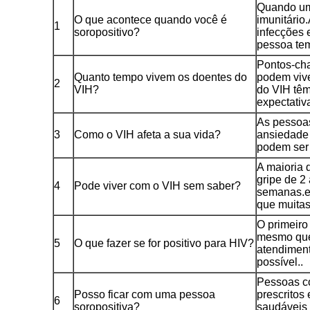
Quando uma
O que acontece quando você é
imunitário.
1
soropositivo?
infecções
pessoa tem
Pontos-ch
Quanto tempo vivem os doentes do
podem vive
2
VIH?
do VIH têm
expectativ
As pessoas
3
Como o VIH afeta a sua vida?
ansiedade 
podem ser
A maioria 
gripe de 2
4
Pode viver com o VIH sem saber?
semanas.em
que muitas
O primeiro
mesmo que 
5
O que fazer se for positivo para HIV?
atendiment
possível..
Pessoas c
Posso ficar com uma pessoa
prescritos
6
soropositiva?
saudáveis 