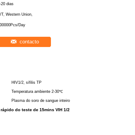
-20 dias
/T, Western Union,
00000Pcs/Day
contacto
HIV1/2, sífilis TP
Temperatura ambiente 2-30℃
Plasma do soro de sangue inteiro
 rápido do teste de 15mins VIH 1/2