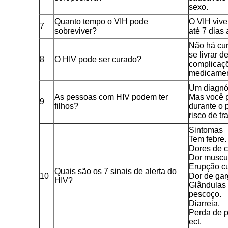
sexo.
Quanto tempo o VIH pode
O VIH vive
7
sobreviver?
até 7 dias
Não há cur
se livrar 
8
O HIV pode ser curado?
complicaç
medicament
Um diagnós
As pessoas com HIV podem ter
Mas você p
9
filhos?
durante o 
risco de tr
Sintomas
Tem febre.
Dores de 
Dor muscul
Erupção c
Quais são os 7 sinais de alerta do
10
Dor de gar
HIV?
Glândulas 
pescoço.
Diarreia.
Perda de 
ect.