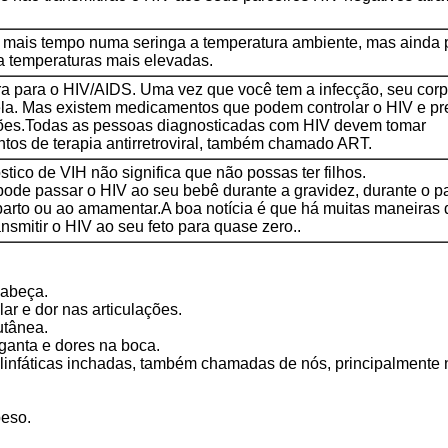
 mais tempo numa seringa a temperatura ambiente, mas ainda 
 a temperaturas mais elevadas.
a para o HIV/AIDS. Uma vez que você tem a infecção, seu cor
dela. Mas existem medicamentos que podem controlar o HIV e pr
ões.Todas as pessoas diagnosticadas com HIV devem tomar
os de terapia antirretroviral, também chamado ART.
tico de VIH não significa que não possas ter filhos.
ode passar o HIV ao seu bebê durante a gravidez, durante o pa
parto ou ao amamentar.A boa notícia é que há muitas maneiras d
ansmitir o HIV ao seu feto para quase zero..
cabeça.
ar e dor nas articulações.
utânea.
ganta e dores na boca.
linfáticas inchadas, também chamadas de nós, principalmente 
peso.