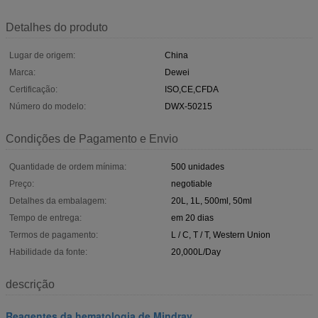
Detalhes do produto
Lugar de origem:
China
Marca:
Dewei
Certificação:
ISO,CE,CFDA
Número do modelo:
DWX-50215
Condições de Pagamento e Envio
Quantidade de ordem mínima:
500 unidades
Preço:
negotiable
Detalhes da embalagem:
20L, 1L, 500ml, 50ml
Tempo de entrega:
em 20 dias
Termos de pagamento:
L / C, T / T, Western Union
Habilidade da fonte:
20,000L/Day
descrição
Reagentes da hematologia de Mindray