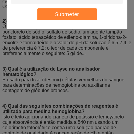
Coulter para determinar o tamanho e o volume das célulasO princípio de
Coulter é aplicado utilizando dois elétrodos.
Submeter
2) Qual é o diluente no analisador de hematologia?
O diluente para o analisador de hematologia é constituído
por cloreto de sódio, sulfato de sódio, um agente tampão
fosfato, ácido tetraacético de etileno-diamina, 1-piridona-2-
enxofre e formaldeído,e o valor de pH da solução é 6.5-7.4, e
de preferência é 7.2; o teor de cada componente é
preferencialmente o seguinte: 5 g/l de...
3) Qual é a utilização de Lyse no analisador
hematológico?
É usado para lizar (destruir) células vermelhas do sangue
para determinações de hemogiobina ou auxiliar na
contagem de glóbulos brancos.
4) Qual das seguintes combinações de reagentes é
utilizada para medir a hemoglobina?
Isto é feito adicionando cianeto de potássio e ferricyaneto
cuja absorvência é então medida a 540 nm usando um
colorímetro fotoelétrico contra uma solução padrão de
controlo de qualidade.A concentração de Hb é então