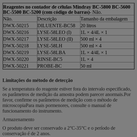
Reagentes no contador de células Mindray BC-5800 BC-5600
BC-5500 BC-5200 (com código de barras)
- Não.
Não.
Descrição
Tamanho da embalagem
DWX-50215
DILUENTE-BC58
20 litros
DWX-50216
LYSE-58LEO (I)
1L × 4/4L × 1
DWX-50217
LYSE-58LEO (II)
500 ml × 4
DWX-50218
LYSE-58LH
500 ml × 4
DWX-50219
LYSE-58LBA
1L × 4/4L × 1
DWX-50220
RINSE-BC5
1L × 4
DWX-50221
PROBE-BC
50 ml
Limitações do método de detecção
Se a temperatura do reagente estiver fora do intervalo especificado,
os parâmetros de medição da amostra podem parecer anormais.Por
favor, confirme os parâmetros de medição com o método de
microscopiaPara mais pormenores, consulte o manual de
funcionamento do instrumento.
Armazenamento
O produto deve ser conservado a 2°C-35°C e o período de
conservação é de 2 anos.