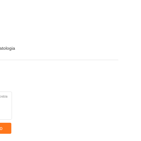
atologia
to