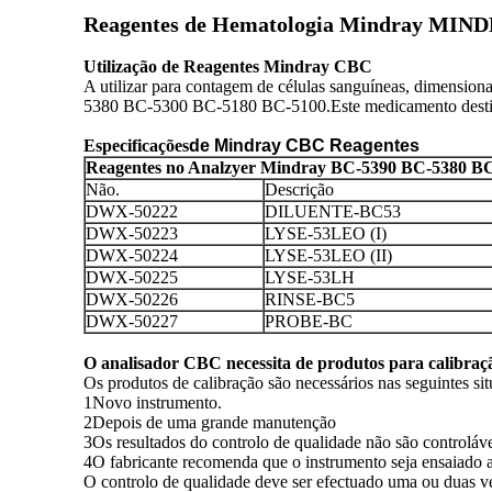
Reagentes de Hematologia Mindray MINDR
Utilização de Reagentes Mindray CBC
A utilizar para contagem de células sanguíneas, dimensi
5380 BC-5300 BC-5180 BC-5100.Este medicamento destina- s
Especificações
de Mindray CBC Reagentes
Reagentes no Analzyer Mindray BC-5390 BC-5380 BC
Não.
Descrição
DWX-50222
DILUENTE-BC53
DWX-50223
LYSE-53LEO (I)
DWX-50224
LYSE-53LEO (II)
DWX-50225
LYSE-53LH
DWX-50226
RINSE-BC5
DWX-50227
PROBE-BC
O analisador CBC necessita de produtos para calibraç
Os produtos de calibração são necessários nas seguintes sit
1Novo instrumento.
2Depois de uma grande manutenção
3Os resultados do controlo de qualidade não são controláve
4O fabricante recomenda que o instrumento seja ensaiado a 
O controlo de qualidade deve ser efectuado uma ou duas ve