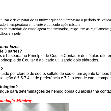
tilizar e deve parar de as utilizar quando ultrapassar o período de valid
do à temperatura ambiente e utilizado após mistura.
ento de materiais de embalagem contaminados, respeitem as regulamentaç
lhos e a pele.
erer fazer:
de 3 partes?
 é baseada no Princípio de Coulter.Contador de células diferen
incípio de Coulter é aplicado utilizando dois elétrodos.
a?
uído por cloreto de sódio, sulfato de sódio, um agente tampão fo
olução é 6.5-7.4, e de preferência é 7.2; o teor de cada compone
atológico?
 sangue para determinações de hemogiobina ou auxiliar na cont
matologia Mindray.