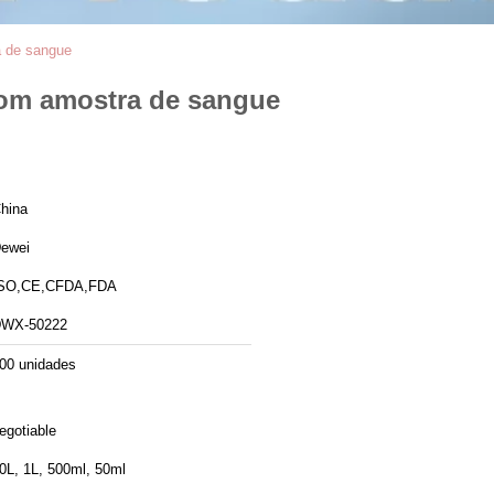
a de sangue
 com amostra de sangue
hina
ewei
SO,CE,CFDA,FDA
WX-50222
00 unidades
egotiable
0L, 1L, 500ml, 50ml