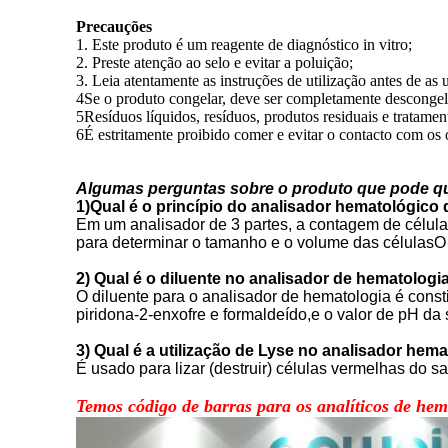
Precauções
1. Este produto é um reagente de diagnóstico in vitro;
2. Preste atenção ao selo e evitar a poluição;
3. Leia atentamente as instruções de utilização antes de as u
4Se o produto congelar, deve ser completamente descongela
5Resíduos líquidos, resíduos, produtos residuais e tratam
6É estritamente proibido comer e evitar o contacto com os o
Algumas perguntas sobre o produto que pode qu
1)
Qual é o princípio do analisador hematológico 
Em um analisador de 3 partes, a contagem de células
para determinar o tamanho e o volume das célulasO pr
2) Qual é o diluente no analisador de hematologi
O diluente para o analisador de hematologia é constit
piridona-2-enxofre e formaldeído,e o valor de pH da s
3) Qual é a utilização de Lyse no analisador hem
É usado para lizar (destruir) células vermelhas do
Temos código de barras para os analíticos de he