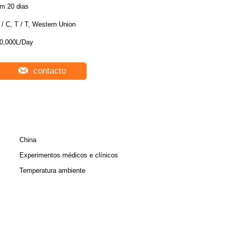
m 20 dias
 / C, T / T, Western Union
0,000L/Day
contacto
China
Experimentos médicos e clínicos
Temperatura ambiente