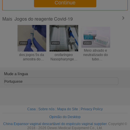
Continue
Jogos do reagente Covid-19
Mais
PCR direto viral
Cotonete
Meio ativado e
Cotonete
dos jogos 5s da
orofaríngeo
neutralizado do
do transp
amostra do
Nasopharyngeal
tubo
vírus dos 
reagente da
reunido do
Nasopharyngeal
coleçã
extração da
cotonete de nylon
da coleção da
preserva
preservação
da coleção de
preservação do
PE de FD
Mude a língua
espécime para
RNA do cotonete
PP
Covid-19
Portuguese
Casa
|
Sobre nós
|
Mapa do Site
|
Privacy Policy
Opinião do Desktop
China Expansor vaginal descartável do espéculo vaginal supplier.
Copyright ©
2018 - 2026 Dewei Medical Equipment Co., Ltd.