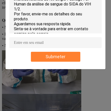
eficaz. Se a linha do QC não aparece, o resultado da análise é
inválido
.
Que armazenamento
?
deste teste rápido do antígeno
• Mantenha longe da luz solar direta, da umidade e do calor.
• Loja em 36 ~ 86 º F (4 ~ 30 º C) no malote selado até a data de
validade.
• NÃO SE CONGELE.
Submeter