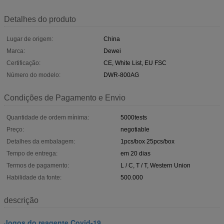
Detalhes do produto
Lugar de origem:
China
Marca:
Dewei
Certificação:
CE, White List, EU FSC
Número do modelo:
DWR-800AG
Condições de Pagamento e Envio
Quantidade de ordem mínima:
5000tests
Preço:
negotiable
Detalhes da embalagem:
1pcs/box 25pcs/box
Tempo de entrega:
em 20 dias
Termos de pagamento:
L / C, T / T, Western Union
Habilidade da fonte:
500.000
descrição
Jogos do reagente Covid-19