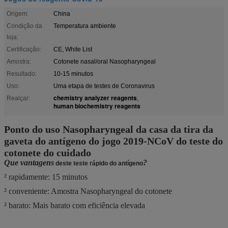
Origem:
China
Condição da
Temperatura ambiente
loja:
Certificação:
CE, White List
Amostra:
Cotonete nasal/oral Nasopharyngeal
Resultado:
10-15 minutos
Uso:
Uma etapa de testes de Coronavirus
chemistry analyzer reagents
Realçar:
,
human biochemistry reagents
Ponto do uso Nasopharyngeal da casa da tira da
gaveta do antígeno do jogo 2019-NCoV do teste do
cotonete do cuidado
Que vantagens
?
deste teste rápido do antígeno
² rapidamente: 15 minutos
² conveniente: Amostra Nasopharyngeal do cotonete
² barato: Mais barato com eficiência elevada