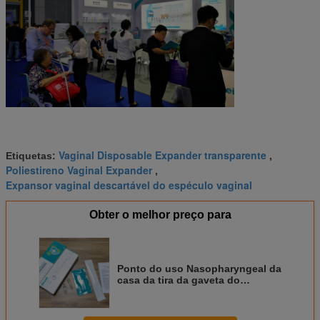
Vaginal Disposable Expander transparente
Etiquetas:
,
Poliestireno Vaginal Expander
,
Expansor vaginal descartável do espéculo vaginal
Obter o melhor preço para
Ponto do uso Nasopharyngeal da
casa da tira da gaveta do
antígeno do jogo 2019-NCoV do
teste do cotonete do cuidado