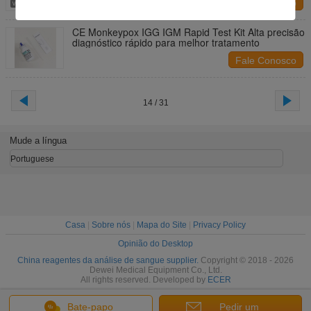
Fale Conosco
CE Monkeypox IGG IGM Rapid Test Kit Alta precisão
diagnóstico rápido para melhor tratamento
Fale Conosco
14 / 31
Mude a língua
Portuguese
Casa
|
Sobre nós
|
Mapa do Site
|
Privacy Policy
Opinião do Desktop
China reagentes da análise de sangue supplier.
Copyright © 2018 - 2026
Dewei Medical Equipment Co., Ltd.
All rights reserved. Developed by
ECER
Bate-papo
Pedir um