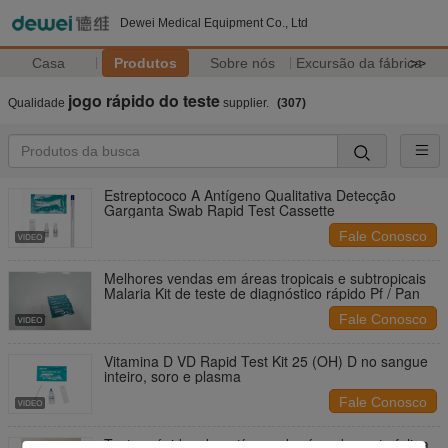
Dewei Medical Equipment Co., Ltd
Casa
Produtos
Sobre nós
Excursão da fábrica
>>
jogo rápido do teste
Qualidade
supplier.
(307)
Estreptococo A Antígeno Qualitativa Detecção
Garganta Swab Rapid Test Cassette
Fale Conosco
Melhores vendas em áreas tropicais e subtropicais
Malaria Kit de teste de diagnóstico rápido Pf / Pan
Fale Conosco
Vitamina D VD Rapid Test Kit 25 (OH) D no sangue
inteiro, soro e plasma
Fale Conosco
Testes rápidos de antígeno do vírus da peste felina